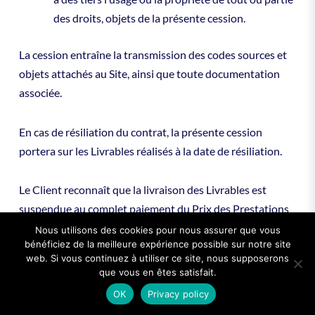
des droits, objets de la présente cession.
La cession entraîne la transmission des codes sources et
objets attachés au Site, ainsi que toute documentation
associée.
En cas de résiliation du contrat, la présente cession
portera sur les Livrables réalisés à la date de résiliation.
Le Client reconnaît que la livraison des Livrables est
suspendue au complet paiement du Prix des Prestations
conformément au Devis.
Nous utilisons des cookies pour nous assurer que vous
bénéficiez de la meilleure expérience possible sur notre site
web. Si vous continuez à utiliser ce site, nous supposerons
MYA SASU garantit le Client contre toute action ou
que vous en êtes satisfait.
condamnation qui serait prononcée contre le Client du
OK
Privacy policy
fait des Livrables de MYA SASU, en ce compris tous