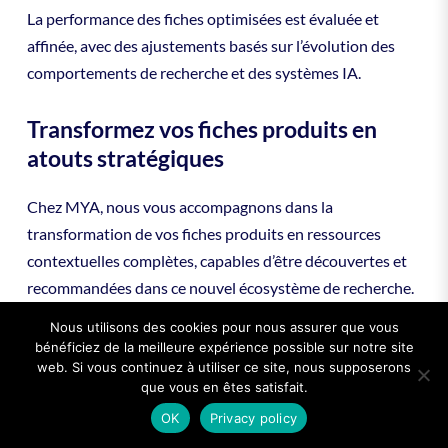
La performance des fiches optimisées est évaluée et
affinée, avec des ajustements basés sur l’évolution des
comportements de recherche et des systèmes IA.
Transformez vos fiches produits en
atouts stratégiques
Chez MYA, nous vous accompagnons dans la
transformation de vos fiches produits en ressources
contextuelles complètes, capables d’être découvertes et
recommandées dans ce nouvel écosystème de recherche.
Ne laissez pas vos produits devenir invisibles par manque
Nous utilisons des cookies pour nous assurer que vous
de contextualisation.
bénéficiez de la meilleure expérience possible sur notre site
web. Si vous continuez à utiliser ce site, nous supposerons
que vous en êtes satisfait.
Notre équipe d’experts en optimisation contextuelle
OK
Privacy policy
collabore étroitement avec vos équipes produit,